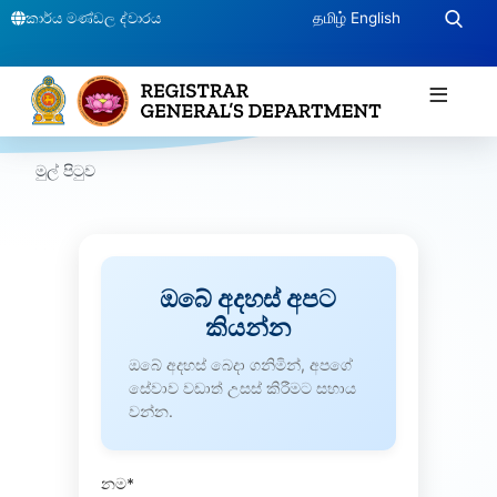
කාර්ය මණ්ඩල ද්වාරය
தமிழ்
English
≡
මුල් පිටුව
ඔබේ අදහස් අපට
කියන්න
ඔබේ අදහස් බෙදා ගනිමින්, අපගේ
සේවාව වඩාත් උසස් කිරීමට සහාය
වන්න.
නම*