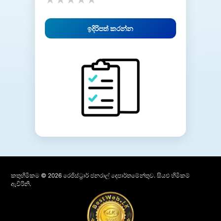
ඉදිරිපත් කරන්න
කතුහිමිකම © 2026 රෙජිස්ට්‍රාර් ජනරාල් දෙපාර්තමේන්තුව. සියළු හිමිකම්
ඇවිරිනි.