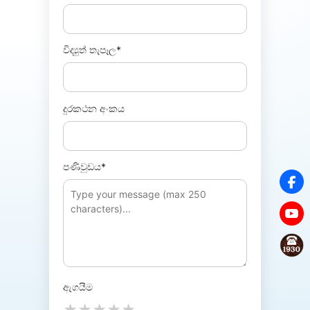
විද්‍යුත් තැපෑල*
දුරකථන අංකය
පණිවුඩය*
ඇගයීම
★
★
★
★
★