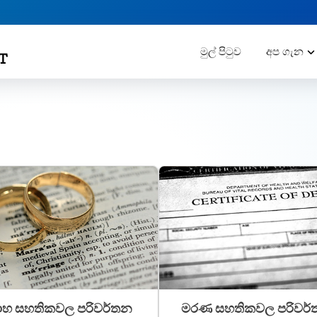
මුල් පිටුව
අප ගැන
වාහ සහතිකවල පරිවර්තන
මරණ සහතිකවල පරිවර