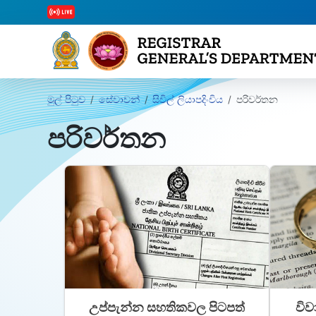
මුල් පිටුව
සේවාවන්
සිවිල් ලියාපදිංචිය
පරිවර්තන
පරිවර්තන
උප්පැන්න සහතිකවල පිටපත්
වි