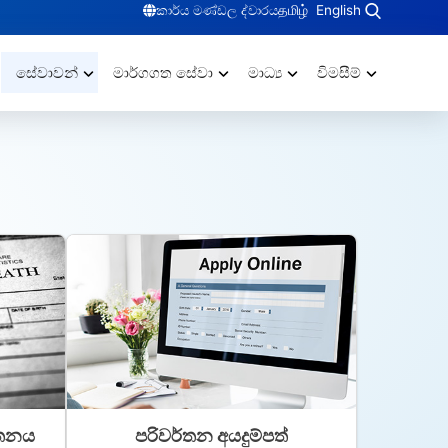
කාර්ය මණ්ඩල ද්වාරය
தமிழ்
English
සේවාවන්
මාර්ගගත සේවා
මාධ්‍ය
විමසීම්
්තනය
පරිවර්තන අයදුම්පත්