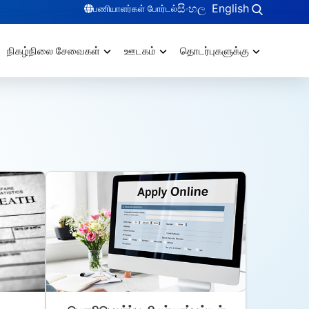
සිංහල
English
பணியாளர்கள் போர்டல்
நிகழ்நிலை சேவைகள்
ஊடகம்
தொடர்புகளுக்கு