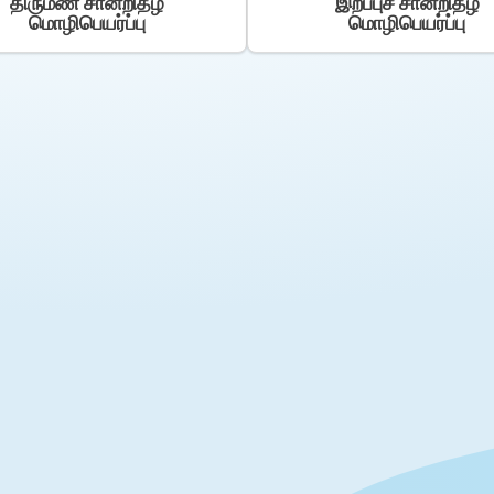
திருமண சான்றிதழ்
இறப்புச் சான்றிதழ்
மொழிபெயர்ப்பு
மொழிபெயர்ப்பு