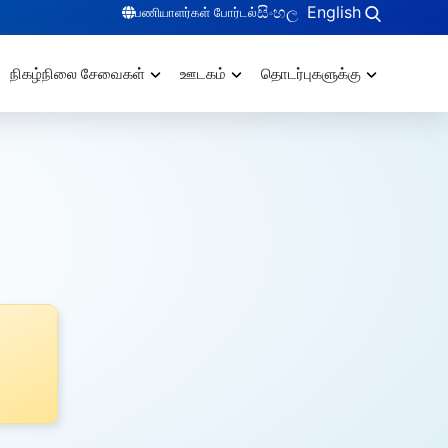
සිංහල
English
பணியாளர்கள் போர்டல்
நிகழ்நிலை சேவைகள்
ஊடகம்
தொடர்புகளுக்கு