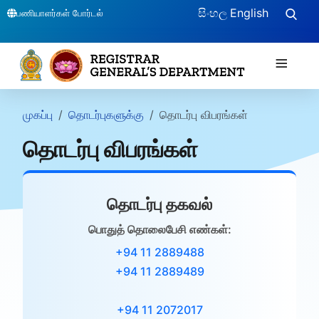
සිංහල
English
பணியாளர்கள் போர்டல்
≡
முகப்பு
தொடர்புகளுக்கு
தொடர்பு விபரங்கள்
தொடர்பு விபரங்கள்
தொடர்பு தகவல்
பொதுத் தொலைபேசி எண்கள்:
+94 11 2889488
+94 11 2889489
+94 11 2072017