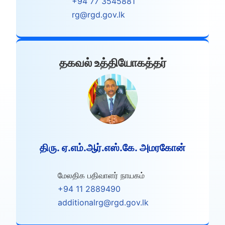
+94 77 3545881
rg@rgd.gov.lk
தகவல் உத்தியோகத்தர்
திரு. ஏ.எம்.ஆர்.எஸ்.கே. அமரகோன்
மேலதிக பதிவாளர் நாயகம்
+94 11 2889490
additionalrg@rgd.gov.lk